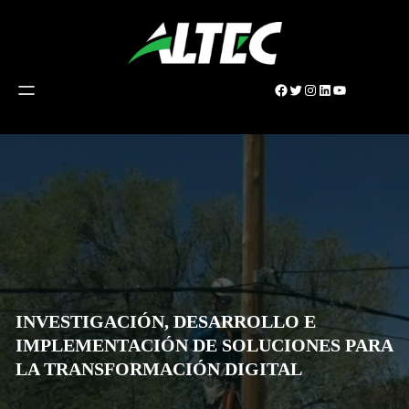
Saltar
al
contenido
Facebook
Twitter
Instagram
LinkedIn
YouTube
INVESTIGACIÓN, DESARROLLO E
IMPLEMENTACIÓN DE SOLUCIONES PARA
LA TRANSFORMACIÓN DIGITAL