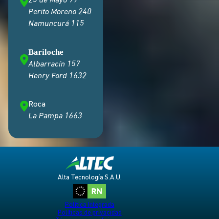
25 de Mayo 99
Perito Moreno 240
Namuncurá 115
Bariloche
Albarracín 157
Henry Ford 1632
Roca
La Pampa 1663
Alta Tecnología S.A.U.
Política Integrada
Políticas de privacidad