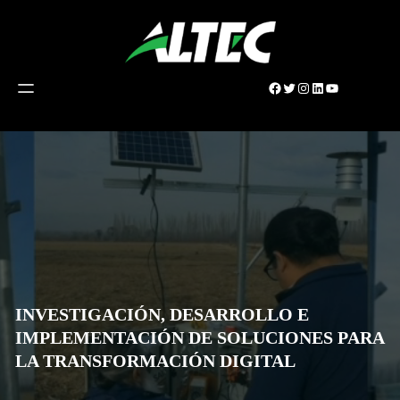
Saltar
al
contenido
Facebook
Twitter
Instagram
LinkedIn
YouTube
INVESTIGACIÓN, DESARROLLO E
IMPLEMENTACIÓN DE SOLUCIONES PARA
LA TRANSFORMACIÓN DIGITAL