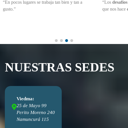
“En pocos lugares se trabaja tan bien y tan a
“Los
desafío
gusto.”
que nos hace
NUESTRAS SEDES
Viedma:
25 de Mayo 99
Perito Moreno 240
Namuncurá 115