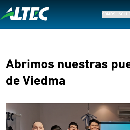
Saltar
al
SOMOS
SOLU
contenido
Abrimos nuestras pue
de Viedma