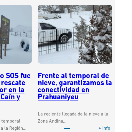
o SOS fue
Frente al temporal de
 rescate
nieve, garantizamos la
or en la
conectividad en
 Caín y
Prahuaniyeu
La reciente llegada de la nieve a la
o temporal
Zona Andina…
:
sa la Región…
+ info